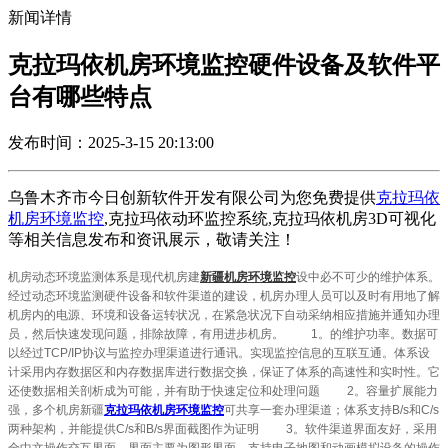
新闻详情
克拉玛依机房环境监控硬件设备及软件平
台有哪些特点
发布时间：2025-3-15 20:13:00
乌鲁木齐市今日创新软件开发有限公司为您免费提供
克拉玛依
机房环境监控
,克拉玛依动环监控系统,克拉玛依机房3D可视化
等相关信息发布和资讯展示，敬请关注！
机房动态环境监测体系是现代机房建
新疆机房环境监控
设中必不可少的维护体系。
经过动态环境监测硬件设备和软件渠道的建设，机房办理人员可以及时有用地了解
机房内的电源、环境和设备运转状况，在紧急状况下自动采纳相应措施并通知办理
员，然后快速发现问题，排除故障，有用进步机房。 1。的维护功率。数据可
以经过TCP/IP协议与监控办理渠道进行通讯。实现监控信息的互联互通。体系设
计采用内存数据区和内存数据库进行数据交换，保证了体系的高速性和实时性。它
还使数据相关剖析成为可能，并有助于快速定位和处理问题 2。容量扩展能力
强，多个机房
新疆
克拉玛依机房环境监控
可共享一套办理渠道；体系支持B/s和C/s
两种架构，并能提供C/s和B/s界面截图作为证明 3。软件渠道界面友好，采用
全中文操作交互界面。界面主要为图形界面，支持电子地图和动画模拟设备的操作