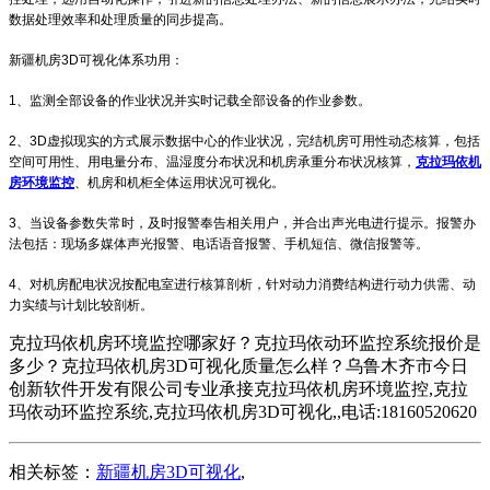
数据处理效率和处理质量的同步提高。
新疆机房3D可视化体系功用：
1、监测全部设备的作业状况并实时记载全部设备的作业参数。
2、3D虚拟现实的方式展示数据中心的作业状况，完结机房可用性动态核算，包括
空间可用性、用电量分布、温湿度分布状况和机房承重分布状况核算，
克拉玛依机
房环境监控
、机房和机柜全体运用状况可视化。
3、当设备参数失常时，及时报警奉告相关用户，并合出声光电进行提示。报警办
法包括：现场多媒体声光报警、电话语音报警、手机短信、微信报警等。
4、对机房配电状况按配电室进行核算剖析，针对动力消费结构进行动力供需、动
力实绩与计划比较剖析。
克拉玛依机房环境监控哪家好？克拉玛依动环监控系统报价是
多少？克拉玛依机房3D可视化质量怎么样？乌鲁木齐市今日
创新软件开发有限公司专业承接克拉玛依机房环境监控,克拉
玛依动环监控系统,克拉玛依机房3D可视化,,电话:18160520620
相关标签：
新疆机房3D可视化
,