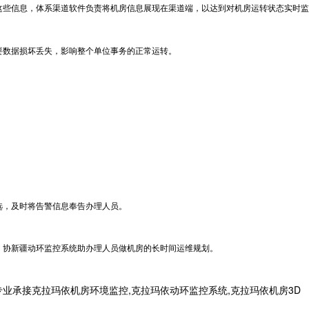
这些信息，体系渠道软件负责将机房信息展现在渠道端，以达到对机房运转状态实时监
要数据损坏丢失，影响整个单位事务的正常运转。
选，及时将告警信息奉告办理人员。
，协
新疆动环监控系统
助办理人员做机房的长时间运维规划。
业承接克拉玛依机房环境监控,克拉玛依动环监控系统,克拉玛依机房3D