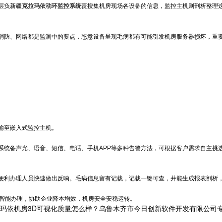
层负
新疆
克拉玛依动环监控系统
责搜集机房现场各设备的信息，监控主机则剖析整理
消防、网络都是监测中的要点，恣意设备呈现毛病都有可能引发机房服务器损坏，重
输至嵌入式监控主机。
系统
备声光、语音、短信、电话、手机APP等多种告警方法，可根据客户需求自主挑
便利办理人员快速做出反响。毛病信息留有记载，记载一键可查，并能生成报表剖析
，智能办理，协助企业降本增效，机房安全安稳运转。
玛依机房3D可视化质量怎么样？乌鲁木齐市今日创新软件开发有限公司专