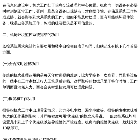
在信息化建设中，机房工作处于信息交流处理的中心位置。机房内一切设备有必要
时时刻刻正常工作，否则一旦某台设备出现缺点，对数据传输、存储及系统工作构
成威胁，就会影响到大局系统的工作。假如不能及时处理，更有可能损坏硬件设
备，耽误业务系统工作，构成的经济损失是不可估量的。
二、机房环境监控系统完结的功用
监控系统需求完结的首要功用和楼宇自控项目底子相同，归纳起来有以下几个首要
方面。
(一)会合实时监督功用
传统的机房处理选用的是每天守时巡视的准则，比方早晚各一次查看，而且将设备
的一些中心工作参数进行人工笔录后存档。这样取得的数据只限于特守时段，工作
单调而且消耗人力。而会合实时监控功用可处理此问题。
(二)报警和工作功用
报警指机房工作中出现异常情况，比方停电事故、漏水事故等。报警的发生意味着
机房的工作受到影响，其严峻程度可用"优先级"的概念来界说。一般监控系统均可
设置几十到上千个优先级以差异报警的严峻程度。机房内的报警优先级一般划分为
10级即可。
(三)工作前史数据记载和趋势功用