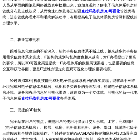
人员从平面的图纸及网络跳线表中摆脱出来，愈加直观的了解电子信息体系机房的
管线分布及走线状况，从而快速扫除及修正
新疆
克拉玛依机房3D可视化
管线类毛
病，进步管线办理水平和毛病解决功率，有用提高电子信息体系机房管网和配线的
办理水平。
二、职业需求剖析
跟着信息化建造的不断深入，新的事务信息体系不断上线，越来越多的事务使
用需求信息体系来完成，IT架构的规划与复杂度也越来越高，对IT办理提出了更高
的要求，所以3D可视化渠道是统一IT办理体系的数据展现渠道，也是重要的信息
交互和获取界面，更是IT运维办理走向直观可视化办理的重要根底。
经过虚拟3D可视化技能完成对电子信息体系机房的真实展现，能够基于三维
环境完成对电子信息体系机房、机柜和各类设备的办理功用，构建电子信息体系机
房环境、设备和办理信息的可视化渠道，建造成为一个立体式、可视化的新一代电
子信息体系
克拉玛依机房3D可视化
办理体系。
三、便捷的3D控制
完全站在用户的视点，按照用户的使用习惯设计交互形式。比方，完成园区
（电子信息体系机房）、楼层、机房、机柜组和机柜、设备、端口、线缆等七级全
三维阅读和全键盘鼠标操作。可经过键盘的W/A/S/D/Z等按键和鼠标对3D场景完成
前后移动、放大/缩小、上下左右的平移和任意视点旋转、检查整体环境等操作。