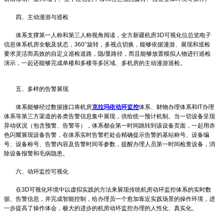
四、主动漫游与巡检
体系支撑第一人称和第三人称视角阅读，全方
新疆机房3D可视化
位总览电子
信息体系机房全貌及状态，360°旋转，多视点切换，能够依据漫游、展现和巡检
要求灵活而高效的自定义巡检道路，隐/显路径，而且能够放置模拟人物进行巡检
演示，一起还能够完成单楼和多楼等多区域、多机房的主动漫游巡检。
五、多样的告警展现
体系能够经过数据接口将机房
克拉玛依动环监控
体系、财物办理体系和IT办理
体系等第三方渠道的各类告警信息集中展现，供给统一预计机制。当一切设备呈现
异动状况（包含预警、告警等），体系都会第一时间跳转到该设备页面，一起用赤
色闪耀展现设备告警，在体系实时告警栏处会精确提示告警的基站称号、设备编
号、设备称号、告警内容及告警时间等参数，提醒办理人员第一时间检查设备，消
除设备报警和毛病隐患。
六、动环监控可视化
在3D可视化环境中以虚拟实践的方法来展现传统机房动环监控体系的实时数
据、告警信息，并完成智能控制，给办理员一个愈加靠近实践场景的操作环境，进
一步提高了操作体会，极大的进步的机房动环监控办理的人性化、真实化。