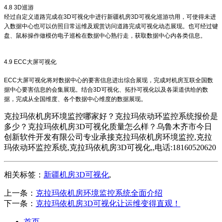
4.8 3D巡游
经过自定义道路完成在3D可视化中进行
新疆机房3D可视化
巡游功用，可使得未进
入数据中心也可以仿照日常运维及观赏访问道路完成可视化动态展现。也可经过键
盘、鼠标操作做模仿电子巡检在数据中心熟行走，获取数据中心内各类信息。
4.9 ECC大屏可视化
ECC大屏可视化将对数据中心的要害信息进出综合展现，完成对机房互联全国数
据中心要害信息的会集展现。结合3D可视化、拓扑可视化以及各渠道供给的数
据，完成从全国维度、各个数据中心维度的数据展现。
克拉玛依机房环境监控哪家好？克拉玛依动环监控系统报价是
多少？克拉玛依机房3D可视化质量怎么样？乌鲁木齐市今日
创新软件开发有限公司专业承接克拉玛依机房环境监控,克拉
玛依动环监控系统,克拉玛依机房3D可视化,,电话:18160520620
相关标签：
新疆机房3D可视化
,
上一条：
克拉玛依机房环境监控系统全面介绍
下一条：
克拉玛依机房3D可视化让运维变得直观！
首页