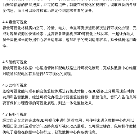
台账等信息的彻底把握，经过简略点击，就能在可视化的视图中，调取设备的各维
度信息。而且可以经过检索迅速定位到需求查看的设备。
4.4 容量可视化
容量可视化将机房内空间、冷量、电力、承重等资源运用状况进行可视化办理，完
成对容量资源的快速检索，提高设备
新疆机房3D可视化
上线功率。一起让办理人
员全局把握当前数据中心容量运用率，愈加科学的规划运用容易，延长机房运用寿
命。
4.5 管线可视化
管线可视化将数据中心暖通管路和配电线路进行可视化展现，完成从数据中心维度
对暖通和配电的联系进行3D可视化的展现。
4.6 监控可视化
监控可视化能与现有的会集监控体系进行集成对接，在3D设备上分屏展现实时的
功用和告警数据。经过可视化办理进行要害监控目标、报警信息、音讯布告信息等
要害保护办理音讯的可视化展现，到达一体化监控效果。
4.7 拓扑可视化
经过自定义道路完成在3D可视化中进行巡游功用，可使得未进入数据中心也可以
仿照日常运维及观赏访问道路完成可视化动态展现。也可经过键盘、鼠标操作做模
仿电子巡检在数据中心熟行走，获取数据中心内各类信息。