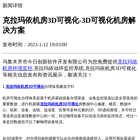
新闻详情
克拉玛依机房3D可视化-3D可视化机房解
决方案
发布时间：2023-1-12 19:03:00
乌鲁木齐市今日创新软件开发有限公司为您免费提供
克拉玛依
机房环境监控
,克拉玛依动环监控系统,克拉玛依机房3D可视化
等相关信息发布和资讯展示，敬请关注！
1.
克拉玛依机房3D可视化
办理体系建造方针
机房可视化办理体系是基于机房基础设备办理渠道、会集监控渠道以及全景渠道的
重要数据，进行机
新疆
克拉玛依机房3D可视化
房数据中心修建、楼层、数据中
心、机柜、设备、连线、温湿度、告警等多种元素的2D、3D虚拟展现，并可经过
渠道表达及展现数据中心的一切，经过物理设备可以知道当前的监控状态，经过一
条监控数据也可以了解物理设备状况。
在3D场景中，对办理目标的观察可以从任何视角或道路切入。运用可视化渠道还