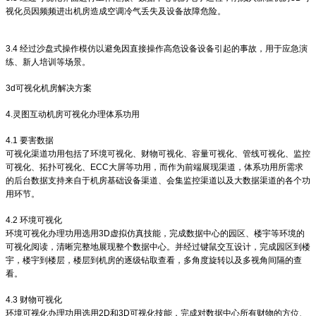
视化
员因频频进出机房造成空调冷气丢失及设备故障危险。
3.4 经过沙盘式操作模仿以避免因直接操作高危设备设备引起的事故，用于应急演
练、新人培训等场景。
3d可视化机房解决方案
4.灵图互动机房可视化办理体系功用
4.1 要害数据
可视化渠道功用包括了环境可视化、财物可视化、容量可视化、管线可视化、监控
可视化、拓扑可视化、ECC大屏等功用，而作为前端展现渠道，体系功用所需求
的后台数据支持来自于机房基础设备渠道、会集监控渠道以及大数据渠道的各个功
用环节。
4.2 环境可视化
环境可视化办理功用选用3D虚拟仿真技能，完成数据中心的园区、楼宇等环境的
可视化阅读，清晰完整地展现整个数据中心。并经过键鼠交互设计，完成园区到楼
宇，楼宇到楼层，楼层到机房的逐级钻取查看，多角度旋转以及多视角间隔的查
看。
4.3 财物可视化
环境可视化办理功用选用2D和3D可视化技能，完成对数据中心所有财物的方位、